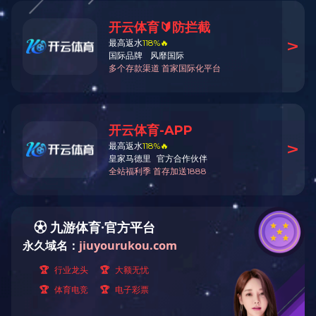
Look Like You’re Lost
It looks like nothing was found at this location. Maybe try one of
the links below or a search?
固控技术
工况实测表现亮眼！冠能 GNLW 卧螺离心机多类施工现场稳定高
效运行
冠能泥浆净化系统：多重性能优势助力工程高效绿色施工
冠能石油振动筛网现场实测：通用互换适配全机型，筑牢钻井固控
筛分防线