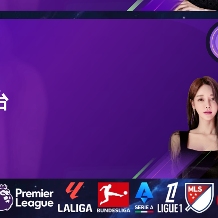
Look Like You’re Lost
It looks like nothing was found at this location. Maybe tr
the links below or a search?