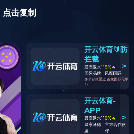
Language 语言
新闻
技术专题
视频
联系我们
UND.
ge