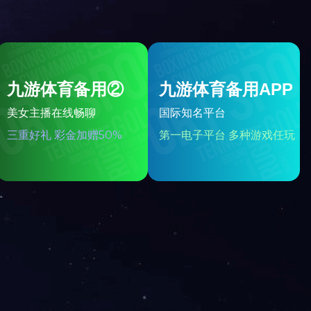
联系我们
关注冠能
口
冠能固控设备厂家